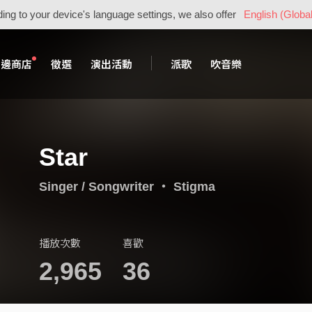
ing to your device's language settings, we also offer
English (Global
周邊商店
徵選
演出活動
派歌
吹音樂
Star
Singer / Songwriter
・
Stigma
播放次數
喜歡
2,965
36