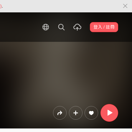
)
.
登入 / 註冊