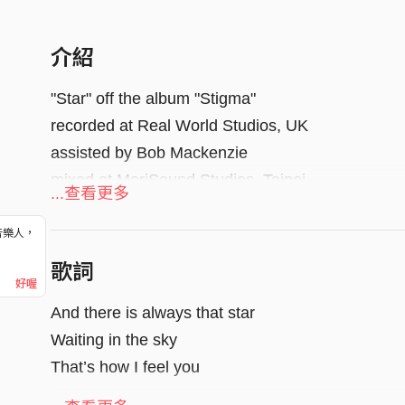
介紹
"Star" off the album "Stigma"
recorded at Real World Studios, UK
assisted by Bob Mackenzie
mixed at MoriSound Studios, Taipei
...查看更多
Clarinet, Piano, Guitars, Roland SH2 by Yuchai
音樂人，
！
歌詞
好喔
And there is always that star
Waiting in the sky
That’s how I feel you