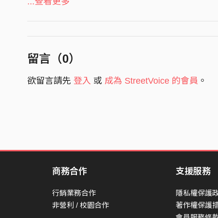
You were always that one
...查看更多
Flying above the suns
Oh how I missed you
The world has finally caved in
留言（
0
）
The orbit is missing
欲留言請先
登入
或
成為 StreetVoice 的會員
。
You ain’t got no time to move on
the space is shrinking
We’re spinning backwards
Colliding with your spiders from Mars
And you are always that star
Burning yourself out
商務合作
支援服務
That’s how I love you
行銷業務合作
隱私權保護
Maybe I’ll become the one
非營利 / 校園合作
著作權保護
會員服務條