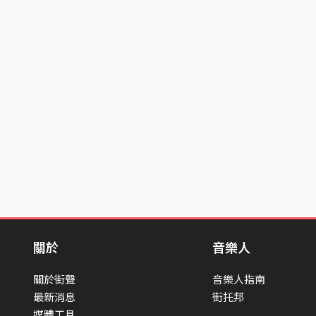
關於
音樂人
關於街聲
音樂人指南
最新消息
街托邦
媒體工具