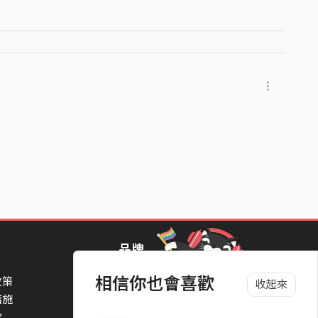
品牌
相信你也會喜歡
政策
StreetVoice Awards 街聲音樂獎
收起來
措施
TheNextBigThing 大團誕生
款
Blow 吹音樂