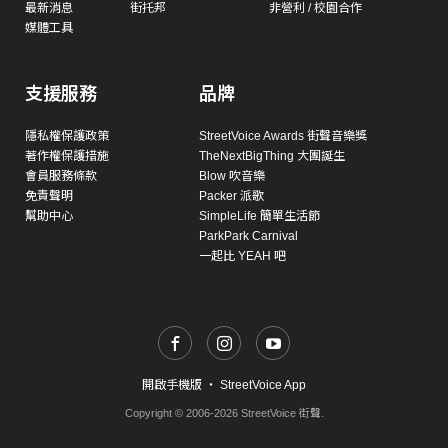
最新消息
街托邦
非營利 / 校園合作
媒體工具
支援服務
品牌
隱私權保護政策
StreetVoice Awards 街聲音樂獎
著作權保護措施
TheNextBigThing 大團誕生
會員服務條款
Blow 吹音樂
免責聲明
Packer 派歌
幫助中心
SimpleLife 簡單生活節
ParkPark Carnival
一起比 YEAH 吧
開啟手機版
・
StreetVoice App
Copyright © 2006-2026 StreetVoice 街聲.