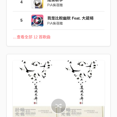
4
PiA吳蓓雅
我是比較幽默 Feat. 大葳楊
5
PiA吳蓓雅
…查看全部 12 首歌曲