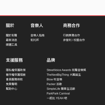
關於
音樂人
商務合作
關於街聲
音樂人指南
行銷業務合作
最新消息
街托邦
非營利 / 校園合作
媒體工具
支援服務
品牌
隱私權保護政策
StreetVoice Awards 街聲音樂獎
著作權保護措施
TheNextBigThing 大團誕生
會員服務條款
Blow 吹音樂
免責聲明
Packer 派歌
幫助中心
SimpleLife 簡單生活節
ParkPark Carnival
一起比 YEAH 吧