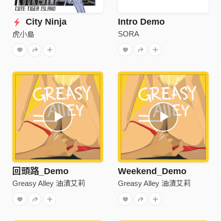
City Ninja
Intro Demo
SORA
虎小島
回頭路_Demo
Weekend_Demo
Greasy Alley 油漬艾莉
Greasy Alley 油漬艾莉