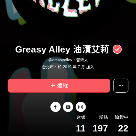
Greasy Alley 油漬艾莉
@greasyalley・音樂人
台北市・於 2019 年 7 月 加入
＋ 追蹤
音樂
粉絲
追蹤中
11
197
22