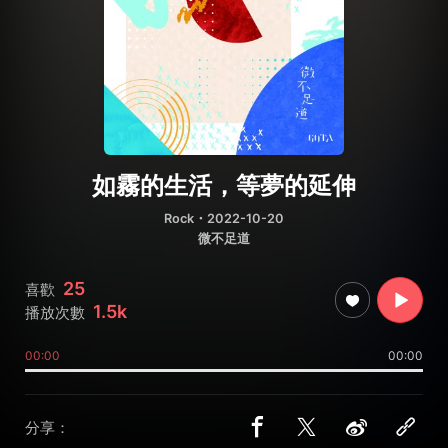
如霧的生活，等夢的延伸
Rock
・2022-10-20
微不足道
25
喜歡
1.5k
播放次數
00:00
00:00
分享：