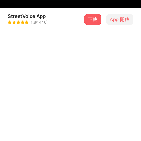
StreetVoice App
下載
App 開啟
GOTA
4.8(1446)
＋ 追蹤
@gotagota
介紹
在無法出國的疫情期間，Omoi 無意間翻到數年前去日本瀨
戶內海旅遊的照片與日記，腦中浮現當時的情景而寫下了這
首歌。《如霧的生活，等夢的延伸》是這張專輯中最積極的
一首歌，描述儘管對生活感到茫然，別忘了回憶或念想之中
總有值得令人追尋的風景，拋下猶豫，就順應著內心的渴望
...查看更多
出發吧！
----
歌詞
作詞 Lyrics：張憶文（OmOi）、褚士銘（褚 P）