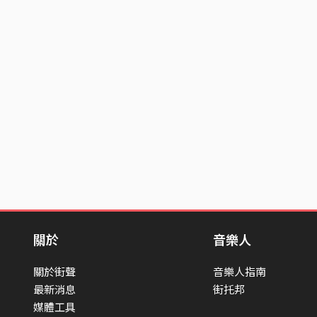
關於
音樂人
關於街聲
音樂人指南
最新消息
街托邦
媒體工具