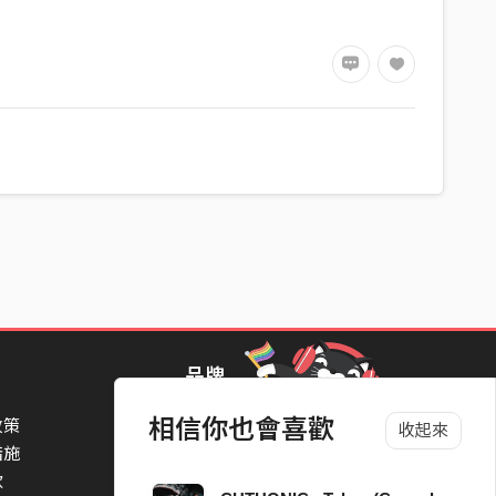
Studio
，
品牌
相信你也會喜歡
政策
StreetVoice Awards 街聲音樂獎
收起來
措施
TheNextBigThing 大團誕生
款
Blow 吹音樂