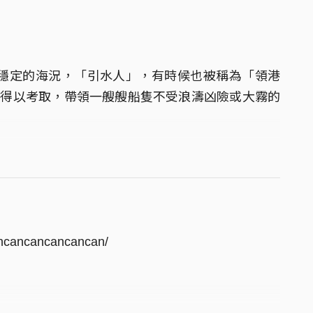
穩定的海況，「引水人」，有時候也被稱為「領港
才得以考取，帶領一艘艘船隻不受浪濤凶險或大霧的
ancancancancan/
u
 Layman C.
u