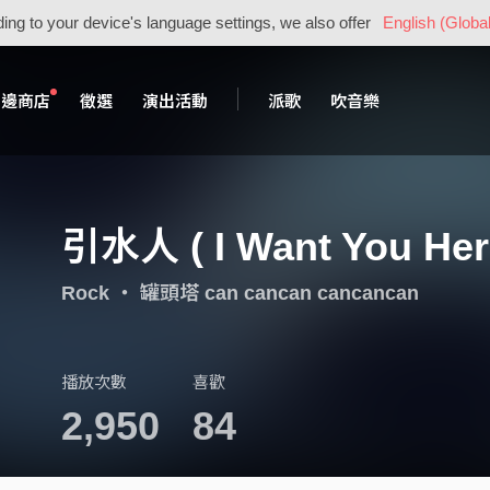
ing to your device's language settings, we also offer
English (Global
周邊商店
徵選
演出活動
派歌
吹音樂
引水人 ( I Want You Her
Rock
・
罐頭塔 can cancan cancancan
播放次數
喜歡
2,950
84