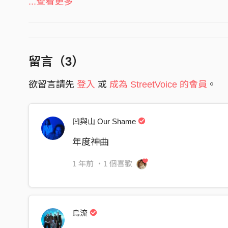
彼日的黃昏 無風無湧矣
...查看更多
管樂Brass：Gergo Bille
我的引水人 𤆬我入渡頭矣
和聲編寫BV Arranger：陳以恆 Layman C. / 鍾濰
孤囝的信仰 散仙放笑桮
吉他&人聲錄音師Guitar & Vocal Recording Eng
攏總是笑詼 攏總是笑詼矣
吉他&人聲錄音室Guitar & Vocal Recording Studio
留言（
3
）
若有欲出帆 我會綴
吉他&人聲錄音助理Guitar & Vocal Recording As
欲留言請先
登入
或
成為 StreetVoice 的會員
。
噷噷走的水路
鼓錄音師Drum Recording Engineer：錢煒安 Zen 
毋甘你按呢去
鼓錄音室Drum Recording Studio：112F Recording
鼓助理錄音師 Drum Recording Assisting Engine
凹與山 Our Shame
孤身過暗流 兩三冬以後
人聲編輯Vocal Editing: 游景棠 Don Yo
我的引水人 我袂閣拍毋去啊
年度神曲
混音師Mixing Engineer：黃文萱 Ziya Huang
佇我的頭前 喙鬚白的你
混音室Mixing Studio：Purring Sound Studio
1 年前
・1 個喜歡
彼爿的海口敢也是相￼的藍
混音助理Mixing Assistant：張翔清 Eric Chang
原來攏是夢
製作協力 Production Comrade：葉佐修 Tso Hsiu 
I want you here
母帶後期處理製作人Mastering Producer：鍾濰宇 
烏流
I want you here
母帶後期處理工程師Mastering Engineer：Matt Co