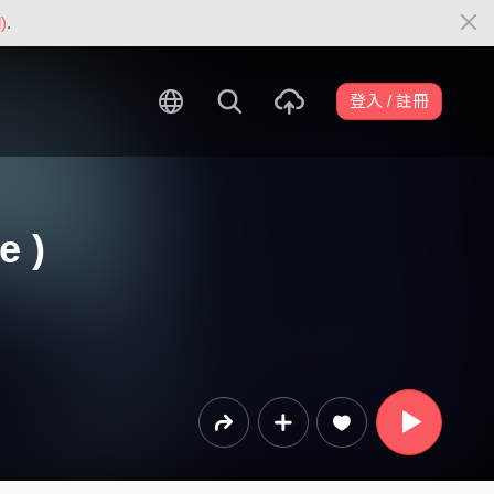
)
.
登入 / 註冊
e )