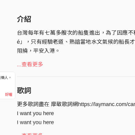
介紹
台灣每年有七萬多艘次的船隻進出，為了因應不
é」，只有經驗老道、熟諳當地水文氣候的船長
阻撓，平安入港。
我的引水人在幾年前去了另外一個港灣
...查看更多
Credits
音樂人，
！
製作人Producer：鍾濰宇 Yu
歌詞
好喔
A&R：陳君豪 Howe
更多歌詞盡在 摩敬歌詞網https://laymanc.com/canc
編曲Arrangement：陳以恆 Layman C. / 鍾濰宇 Y
I want you here
吉他&貝斯& Guitar & Bass & Synthesizer：陳以恆
I want you here
合成器Synthesizer：陳以恆 Layman C. / 鍾濰宇Y
鼓Drum：Tony Parker