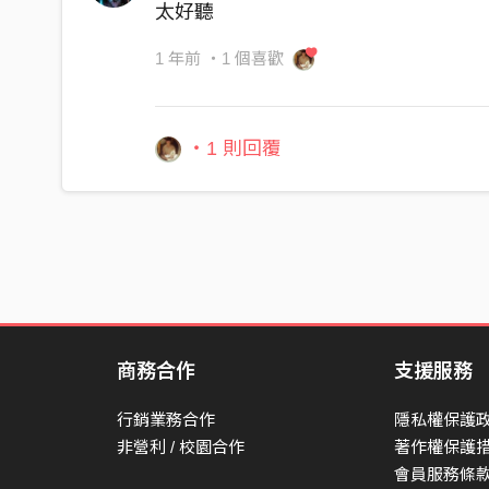
太好聽
I want you here
母帶後期處理工作室Mastering Studio：Metropolis 
I want you here
1 年前
・1 個喜歡
若有欲出帆 我會綴
有的時準也是會躊躇
・1 則回覆
有的早起也會袂記你已經離開
噷噷走的水路
I’ll find you in a few days now
Right at. Bay…
註解：走水路，台語黑話中指透過靜脈注射毒品
此處引申為病人在醫院中使用嗎啡的情況。
商務合作
支援服務
行銷業務合作
隱私權保護
非營利 / 校園合作
著作權保護
會員服務條