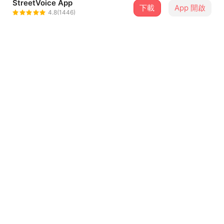
StreetVoice App
下載
App 開啟
好樂團 GoodBand
4.8(1446)
＋ 追蹤
@goodband
介紹
子慶：
首先感謝參與我們演出的所有夥伴和觀眾，我們算是首次舉
辦這種規模的巡演，我們日後在籌辦演出時也將會更謹慎去
安排和及時調整，謝謝大家。
...查看更多
這次巡演的節目內容有別於以往，十分緊湊並嘗試了不同的
編制，同時也一口氣釋出了我們許多新創作以及隱藏版歌
曲，今年也會把歌曲陸續釋出讓大家聽到。
歌詞
最後和大家分享這次巡演時，我們翻唱來自巴奈的〈你知道
你知道你自己是誰嗎 ─ 巴奈 Cover By 好樂團
你自己是誰嗎〉，我常常在迷惘的時候會回來聽這首歌，歌