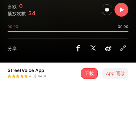
0
喜歡
34
播放次數
00:00
00:00
分享：
StreetVoice App
下載
App 開啟
alim
4.8(1446)
＋ 追蹤
@glorious_sky
介紹
完全的疼, 現代台語詩歌集, 台譯: 鄭明堂.