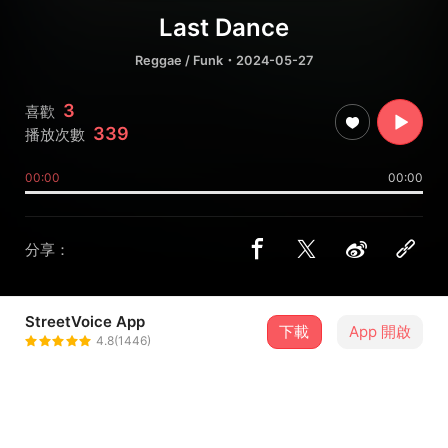
Last Dance
Reggae / Funk
・2024-05-27
3
喜歡
339
播放次數
00:00
00:00
分享：
StreetVoice App
下載
App 開啟
失學少女
4.8(1446)
＋ 追蹤
@girl_outofschool