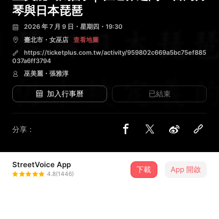
琴與日本琵琶
2026 年 7 月 9 日・星期四・19:30
臺北市・女巫店
查看地圖
https://ticketplus.com.tw/activity/959802c669a5bc75ef885
037a6ff3794
巫美麗・張雅淳
加入行事曆
已結束
分享：
StreetVoice App
1 位街聲音樂人
下載
App 開啟
4.8(1446)
張雅淳
＋ 追蹤
@yachunisland