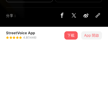
分享：
StreetVoice App
1 位街聲音樂人
下載
App 開啟
4.8(1446)
dac
＋ 追蹤
@dacchang
介紹
演出時間：2026/07/10 (五) 20:30
演出地點：Revolver（台北市中正區羅斯福路一段1-2號）
演出者：Dac Band
票價：預售票 $780 / 現場票$880
距離上一次 Dac Band 專場演出，轉眼已經三年。