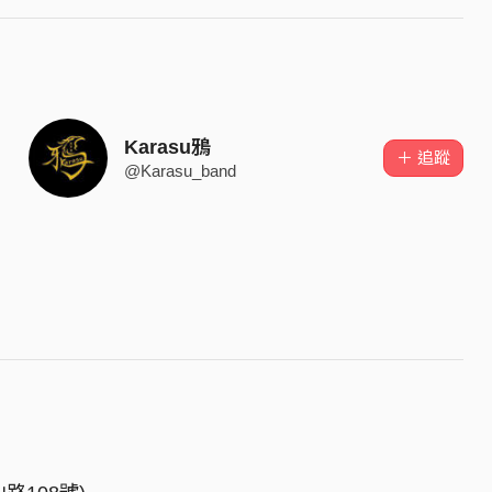
Karasu鴉
＋ 追蹤
@Karasu_band