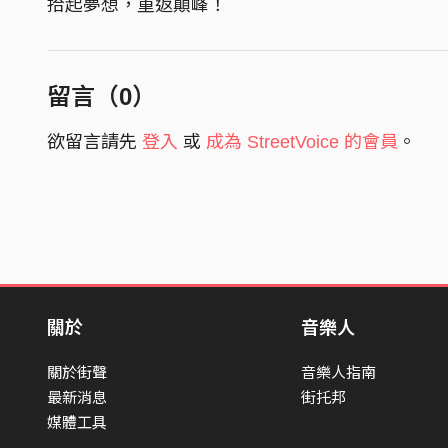
拾起夢想，重返顛峰！
留言（
0
）
欲留言請先
登入
或
成為 StreetVoice 的會員
。
關於
音樂人
關於街聲
音樂人指南
最新消息
街托邦
媒體工具