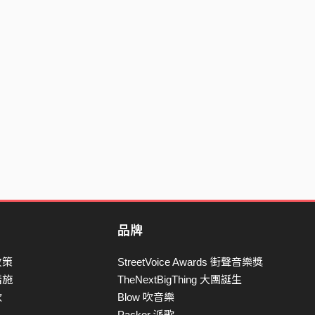
品牌
政策
StreetVoice Awards 街聲音樂獎
措施
TheNextBigThing 大團誕生
款
Blow 吹音樂
Packer 派歌