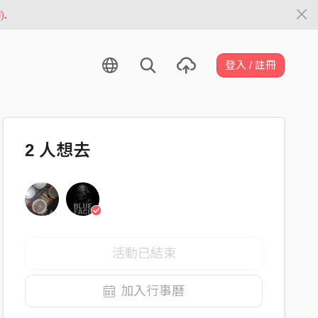
)
.
登入 / 註冊
2
人想去
活動已結束
加入行事曆