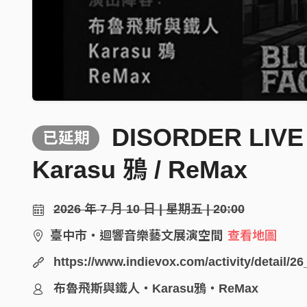
DISORDER LI
已延期
Karasu 鴉 / ReMax
2026 年 7 月 10 日 | 星期五 | 20:00
臺中市・迴響音樂藝文展演空間
查看地圖
https://www.indievox.com/activity/detail/2
布魯飛斯與鐵人・Karasu鴉・ReMax