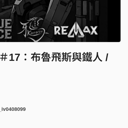
VE＃17：布魯飛斯與鐵人 /
6_iv0408099