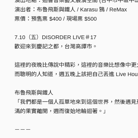
演出地點：迴響音樂藝文展演空間 (台中市中區中山路
演出者：布魯飛斯與鐵人 / Karasu 鴉 / ReMax
票價：預售票 $400 / 現場票 $500
7.10（五）DISORDER LIVE＃17
歡迎來到慶記之都，台灣高譚市。
這裡的夜晚比傳說中精彩，這裡的音樂比想像中更
而聰明的人知道，週五晚上該把自己丟進 Live Hou
布魯飛斯與鐵人
「我們都是一個人孤單地來到這個世界，然後遇見
滿的果實離開，週而復始地輪迴著。」
－－－