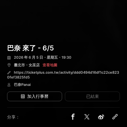
巴奈 來了 - 6/5
2026 年 6 月 5 日・星期五・19:30
臺北市・女巫店
查看地圖
https://ticketplus.com.tw/activity/ddd0494d16df1c22ce823
0fef3825fd5
巴奈Panai
加入行事曆
已結束
分享：