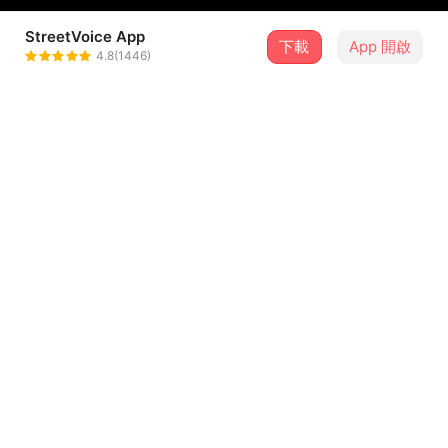
StreetVoice App
1 位街聲音樂人
下載
App 開啟
4.8(1446)
巴奈Panai
＋ 追蹤
@panaitaiwantour
介紹
演出時間：2026/06/05 (五) 19:30 ~ 21:00
演出地點：女巫店 (台北市大安區新生南路三段56巷7號)
演出者：巴奈
票價：預售 $800／現場 $900 (皆含飲x1)
藏在我們折起的生命皺摺裡，未必是遺忘也不渺小，而是堅
持守護的相信。所以我們會在無親無故的街頭，牽起陌生人
哀傷又憤怒的手，朝同一個目標前進。巴奈來了，她在唱，
唱那些在巨大事件裡彷彿微不足道的小事都是重要的，是值
得被陪伴的。