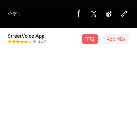
分享：
StreetVoice App
11 位街聲音樂人
下載
App 開啟
4.8(1446)
魏如昀
＋ 追蹤
@qqqqqueen
Fun Fun Fun
＋ 追蹤
@WENFANG
理想混蛋 Bestards
＋ 追蹤
@Bestards
LALABA
＋ 追蹤