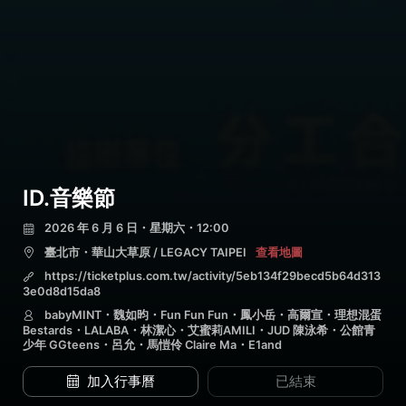
ID.音樂節
2026 年 6 月 6 日・星期六・12:00
臺北市・華山大草原 / LEGACY TAIPEI
查看地圖
https://ticketplus.com.tw/activity/5eb134f29becd5b64d313
3e0d8d15da8
babyMINT・魏如昀・Fun Fun Fun・鳳小岳・高爾宣・理想混蛋
Bestards・LALABA・林潔心・艾蜜莉AMILI・JUD 陳泳希・公館青
少年 GGteens・呂允・馬愷伶 Claire Ma・E1and
加入行事曆
已結束