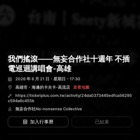
我們搖滾——無妄合作社十週年 不插
電巡迴講唱會-高雄
2026 年 6 月 21 日・星期日・17:30
高雄市・海邊的卡夫卡-高流店
查看地圖
https://ticketplus.com.tw/activity/24da0373445edfca56295
c594a6c455b
無妄合作社No-nonsense Collective
加入行事曆
已結束