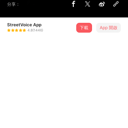
分享：
StreetVoice App
1 位街聲音樂人
下載
App 開啟
4.8(1446)
無妄合作社No-nonsense
＋ 追蹤
Collective
@nononsensecollective
介紹
演出時間：2026/06/21 (日) 17:30
演出地點：高雄 海邊的卡夫卡-高流店 (高雄市鹽埕區真愛路
1號1樓)
演出者：無妄合作社
票價：預售票 $800 / 現場票 $1,000
大家晚安，很久沒和大家近距離見面了。