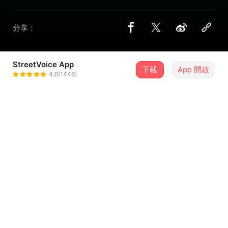
分享：
StreetVoice App
3 位街聲音樂人
下載
App 開啟
4.8(1446)
ØZI
＋ 追蹤
@ozioffcl
林愷倫karencici
＋ 追蹤
@itskarencici
麋先生Mixer
＋ 追蹤
@MixerMiSir
介紹