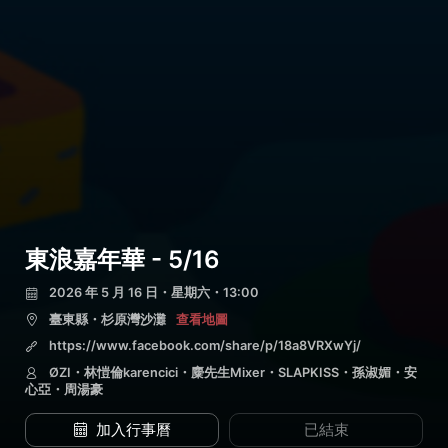
東浪嘉年華 - 5/16
2026 年 5 月 16 日・星期六・13:00
臺東縣・杉原灣沙灘
查看地圖
https://www.facebook.com/share/p/18a8VRXwYj/
ØZI・林愷倫karencici・麋先生Mixer・SLAPKISS・孫淑媚・安
心亞・周湯豪
加入行事曆
已結束