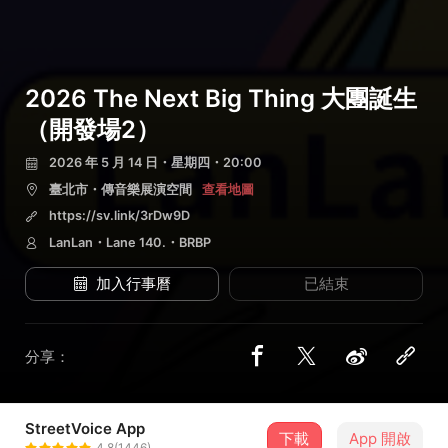
2026 The Next Big Thing 大團誕生
（開發場2）
2026 年 5 月 14 日・星期四・20:00
臺北市・傳音樂展演空間
查看地圖
https://sv.link/3rDw9D
LanLan・Lane 140.・BRBP
加入行事曆
已結束
分享：
StreetVoice App
3 位街聲音樂人
下載
App 開啟
4.8(1446)