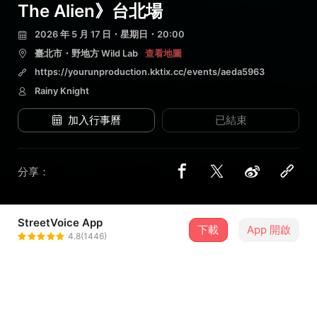
The Alien》台北場
2026 年 5 月 17 日・星期日・20:00
臺北市・野地方 Wild Lab
查看地圖
https://yourunproduction.kktix.cc/events/aeda5963
Rainy Knight
加入行事曆
已結束
分享：
StreetVoice App
1 位街聲音樂人
下載
App 開啟
4.8(1446)
Rainy Knight
＋ 追蹤
@RainyKnight