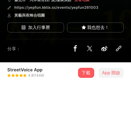
https://yepfun.kktix.cc/events/yepfun261003
黃藝與夜蜂合唱團
加入行事曆
我也想去！
分享：
StreetVoice App
1 位街聲音樂人
下載
App 開啟
4.8(1446)
黃藝與夜蜂合唱團
＋ 追蹤
@sa7122sa
介紹
2024 年，我們辦了第一場《我知道你不會來我的演唱
會》。