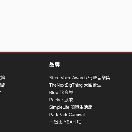
品牌
政策
StreetVoice Awards 街聲音樂獎
措施
TheNextBigThing 大團誕生
款
Blow 吹音樂
Packer 派歌
SimpleLife 簡單生活節
ParkPark Carnival
一起比 YEAH 吧