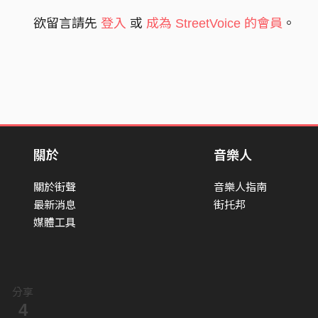
欲留言請先
登入
或
成為 StreetVoice 的會員
。
關於
音樂人
關於街聲
音樂人指南
最新消息
街托邦
媒體工具
分享
4