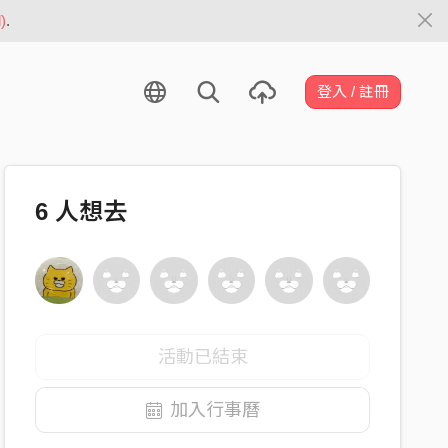
)
.
登入 / 註冊
6
人想去
活動已結束
加入行事曆