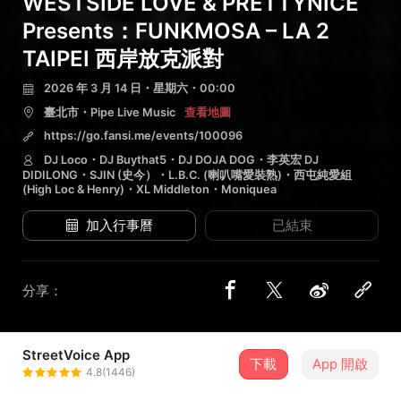
WESTSIDE LOVE & PRETTYNICE
Presents：FUNKMOSA – LA 2
TAIPEI 西岸放克派對
2026 年 3 月 14 日・星期六・00:00
臺北市・Pipe Live Music
查看地圖
https://go.fansi.me/events/100096
DJ Loco・DJ Buythat5・DJ DOJA DOG・李英宏 DJ
DIDILONG・SJIN (史今）・L.B.C. (喇叭嘴愛裝熟)・西屯純愛組
(High Loc & Henry)・XL Middleton・Moniquea
加入行事曆
已結束
分享：
StreetVoice App
2 位街聲音樂人
下載
App 開啟
4.8(1446)