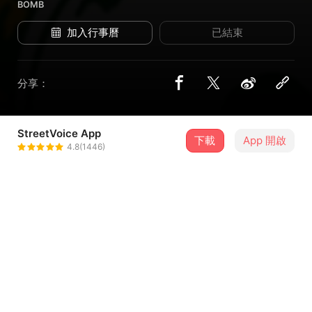
BOMB
加入行事曆
已結束
分享：
StreetVoice App
5 位街聲音樂人
下載
App 開啟
4.8(1446)
yooo_bug
＋ 追蹤
@yooo_bug
河豚子
＋ 追蹤
@heyfuguko
貓膽汁 cat's bile
＋ 追蹤
@catsbile