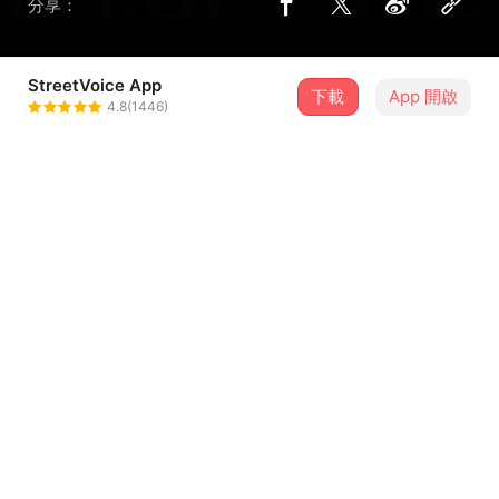
分享：
StreetVoice App
3 位街聲音樂人
下載
App 開啟
4.8(1446)
CROCODELIA 鱷魚迷幻
＋ 追蹤
@stiffrock1992
THE WAiiT
＋ 追蹤
@thewaiit
Be Bop Kids
＋ 追蹤
@Bebopkids
介紹
↗ GREAT MANIA．狂熱至上 ↙