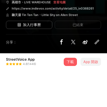
高雄市・LIVE WAREHOUSE
查看地圖
https://www.indievox.com/activity/detail/25_iv0368261
聽天湯 Tin Ten Tan・Little Shy on Allen Street
加入行事曆
已結束
分享：
StreetVoice App
2 位街聲音樂人
下載
App 開啟
4.8(1446)
聽天湯 Tin Ten Tan
＋ 追蹤
@TinTenTan
Little Shy on Allen Street
＋ 追蹤
@dawei331039