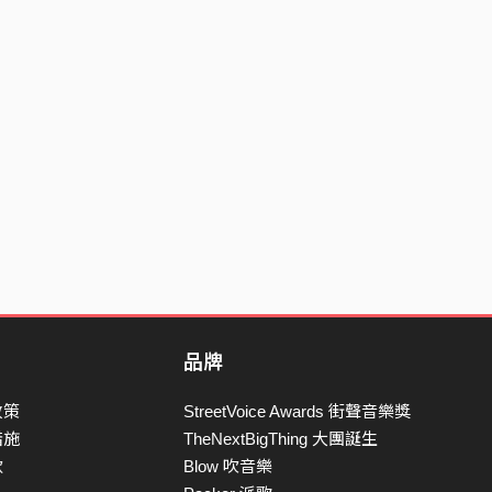
品牌
政策
StreetVoice Awards 街聲音樂獎
措施
TheNextBigThing 大團誕生
款
Blow 吹音樂