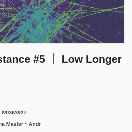
istance #5 ｜ Low Longer
5_iv0363927
a Master・Andr