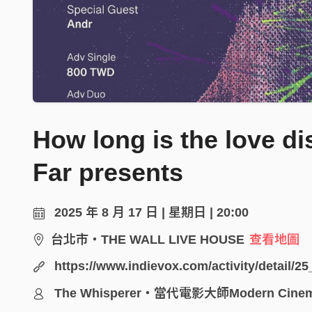
How long is the love d
Far presents
2025 年 8 月 17 日 | 星期日 | 20:00
台北市・THE WALL LIVE HOUSE
查看地圖
https://www.indievox.com/activity/detail/2
The Whisperer・當代電影大師Modern Cinem