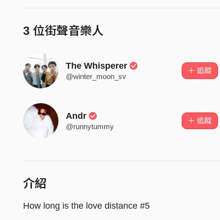
3 位街聲音樂人
The Whisperer
＋ 追蹤
@winter_moon_sv
Andr
＋ 追蹤
@runnytummy
介紹
How long is the love distance #5