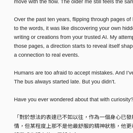
move with the flow. The older me still feels the sa
Over the past ten years, flipping through pages of
to the words, it was like discovering your own hidd
writing or creations from your trusted AI. My attem
those pages, a direction starts to reveal itself s
a connection to real events.
Humans are too afraid to accept mistakes. And I’ve
The bus always started late. But you didn’t.
Have you ever wondered about that with curiosity
「對於想法的表達已不如以往，作為一個身心已發
情，但某程度上那不是他最舒服的精神狀態，他更