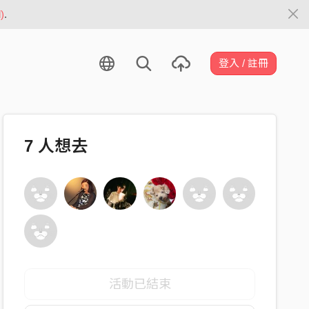
)
.
登入 / 註冊
7
人想去
活動已結束