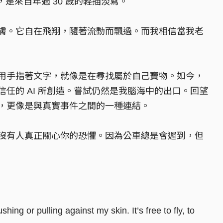
 的本次主題，是來自年過 30 歲的輕描淡寫。
膚。它自在飛翔，隨著流動而飄過。而我相信當我老
用手指著文字，就像是在尋找屬於自己寶物。如今，
任的 AI 所創造。嘗試仍然是我腦海中的出口。回望
，更像是與真實事件之間的一種連結。
沒有人真正關心你的恐懼。因為公車總是會遲到，但
hing or pulling against my skin. It’s free to fly, to