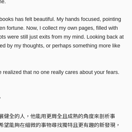
me.
 books has felt beautiful. My hands focused, pointing
en fortune. Now, I collect my own pages, filled with
pts were still just exits from my mind. Looking back at
haped by my thoughts, or perhaps something more like
 realized that no one really cares about your fears.
?
展健全的人，他能用更周全且成熟的角度來剖析事
希望能夠在細微的事物尋找獨特且更有趣的新發現，