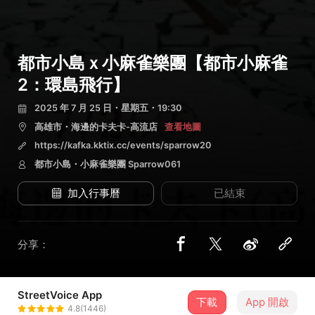
都市小島ｘ小麻雀樂團【都市小麻雀
2：環島飛行】
2025 年 7 月 25 日・星期五・19:30
高雄市・海邊的卡夫卡-高流店
查看地圖
https://kafka.kktix.cc/events/sparrow20
都市小島・小麻雀樂團 Sparrow061
加入行事曆
已結束
分享：
StreetVoice App
2 位街聲音樂人
下載
App 開啟
4.8(1446)