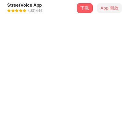
StreetVoice App
1 位街聲音樂人
下載
App 開啟
4.8(1446)
林鴻宇
＋ 追蹤
@Hungyulin
介紹
而我們漂在河流上，沿著水流慢慢浮著，
不急著變成什麼樣子，
只知道，這樣的日子很浪漫。
偶爾水花輕輕泛起漣漪，
萬物就又充滿了生氣。
這次，請把浪漫給我，花給你。
今年夏天，開啟我們的爛漫旅程。
唱你愛聽的歌，跟著節奏緩緩搖擺，
隨著旋律，悄悄觸動心情。
就這樣簡單又自在，陪你繼續走。