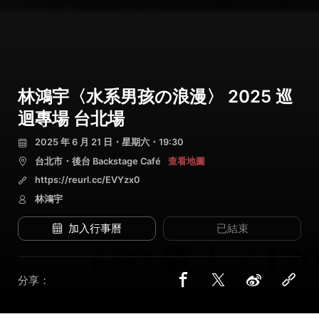
林鴻宇〈水系男孩の浪漫〉 2025 巡
迴專場 台北場
2025 年 6 月 21 日・星期六・19:30
台北市・後台 Backstage Café
查看地圖
https://reurl.cc/EVYzx0
林鴻宇
加入行事曆
已結束
分享：