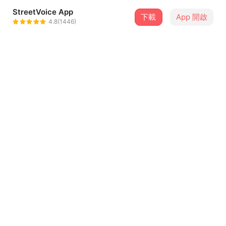
StreetVoice App
2 位街聲音樂人
下載
App 開啟
4.8(1446)
The Lost Letters
＋ 追蹤
@cojurecs
cowman
＋ 追蹤
@cowman1
介紹
【活動介紹】
時間：2025/5/3 （六）
地點：嘉義荒廟（嘉義市西區中正路681號）
購票方式：19:30 開放現場購票
【樂團簡介】