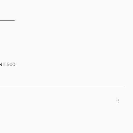
———
T.500