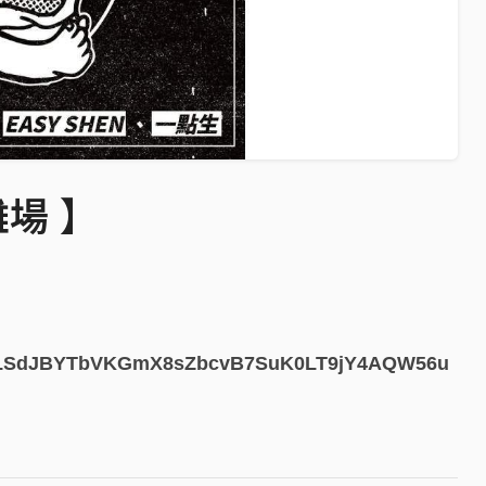
雄場 】
AIpQLSdJBYTbVKGmX8sZbcvB7SuK0LT9jY4AQW56u