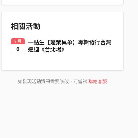
相關活動
9 月
一點生【蓬萊異象】專輯發行台灣
6
巡迴《台北場》
如發現活動資訊需要修改，可嘗試
聯絡客服