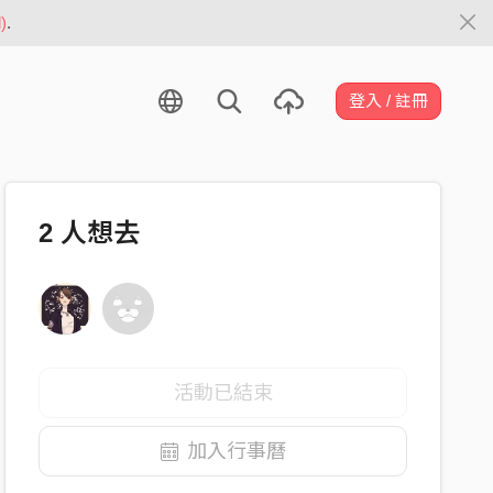
)
.
登入 / 註冊
2
人想去
活動已結束
加入行事曆