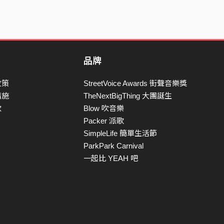
品牌
政策
StreetVoice Awards 街聲音樂獎
措施
TheNextBigThing 大團誕生
款
Blow 吹音樂
Packer 派歌
SimpleLife 簡單生活節
ParkPark Carnival
一起比 YEAH 吧