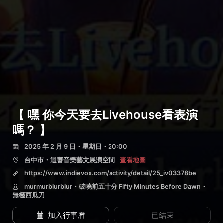
【 嘿 你今天要去Livehouse看表演
嗎？ 】
2025 年 2 月 9 日・星期日・20:00
台中市・迴響音樂藝文展演空間
查看地圖
https://www.indievox.com/activity/detail/25_iv03378be
murmurblurblur・破曉前五十分 Fifty Minutes Before Dawn・
無極西瓜刀
加入行事曆
已結束