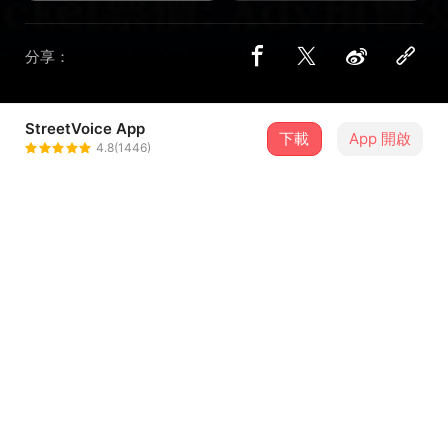
分享：
StreetVoice App
3 位街聲音樂人
下載
App 開啟
4.8(1446)
murmurblurblur
＋ 追蹤
@murmurblurblur
破曉前五十分 Fifty Minutes
＋ 追蹤
Before Dawn
@50mbd_khh
無極西瓜刀
＋ 追蹤
@watermelonknife_wl
介紹