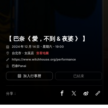
【 巴奈《 愛，不到 & 夜婆 》 】
2024 年 12 月 14 日・星期六・19:00
台北市・女巫店
查看地圖
https://www.witchhouse.org/performance
巴奈Panai
加入行事曆
已結束
分享：