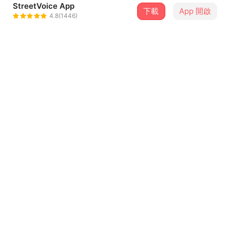
StreetVoice App
1 位街聲音樂人
下載
App 開啟
4.8(1446)
巴奈Panai
＋ 追蹤
@panaitaiwantour
介紹
【 巴奈《 愛，不到 & 夜婆 》 】
承宗、家銘、杰儒他們三位各自都花很長的時間，在訓練自
己演奏樂器的能力，這次上半場將演唱我自己的創作，下半
場演出是演唱小豪寫的「夜婆」專輯，希望大家都來看演
出，很值得看！
【演出人員】
巴奈－主唱／承宗－手風琴／家銘－打擊／杰儒－笛子
‍日期｜2024.12.14（六）