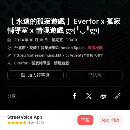
【 永遠的孤寂遊戲 】Everfor x 孤寂
輔導室 x 情境遊戲 ლ(╹◡╹ლ)
2024 年 10 月 18 日・星期五・19:00
台北市・凝聚力音樂娛樂Cohesion Space
查看地圖
https://cohesionmusic.kktix.cc/events/1018-0911
Everfor・孤寂輔導室・情境遊戲
加入行事曆
已結束
分享：
StreetVoice App
3 位街聲音樂人
下載
App 開啟
4.8(1446)