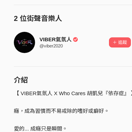
2 位街聲音樂人
VIBER氣氛人
＋ 追蹤
@viber2020
介紹
【 VIBER氣氛人 X Who Cares 胡凱兒『依存症』
癮，成為習慣而不易戒除的嗜好或癖好。
愛的... 成癮只是瞬間。