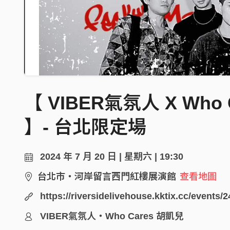
【 VIBER氣氛人 X Wh
】- 台北限定場
2024 年 7 月 20 日 | 星期六 | 19:30
台北市・河岸留言西門紅樓展演館
查看地圖
https://riversidelivehouse.kktix.cc/events/
VIBER氣氛人・Who Cares 胡凱兒