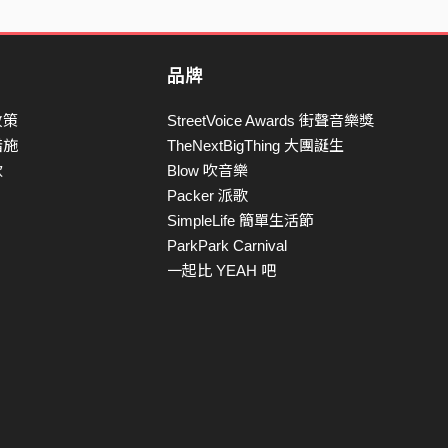
品牌
政策
StreetVoice Awards 街聲音樂獎
措施
TheNextBigThing 大團誕生
款
Blow 吹音樂
Packer 派歌
SimpleLife 簡單生活節
ParkPark Carnival
一起比 YEAH 吧