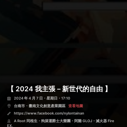
【 2024 我主張－新世代的自由 】
2024 年 4 月 7 日・星期日・17:10
台南市・臺南文化創意產業園區
查看地圖
https://www.facebook.com/nylontainan
A Root 同根生・狗屎運爵士大樂團・阿雞 GLOJ・滅火器 Fire
EX.