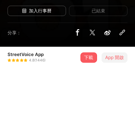
加入行事曆
已結束
分享：
StreetVoice App
3 位街聲音樂人
下載
App 開啟
4.8(1446)
A Root 同根生
＋ 追蹤
@aroot2016
阿雞 GLOJ
＋ 追蹤
@lingloj0112
滅火器 Fire EX.
＋ 追蹤
@fireex168