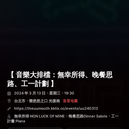
【 音樂大排檔：無幸所得、晚餐思
路、工一計劃 】
2024 年 3 月 13 日・星期三・19:30
台北市・樂悠悠之口 光復南
查看地圖
https://theuumouth.kktix.cc/events/uu240313
無幸所得 NON LUCK OF MINE・晚餐思路Dinner Salute・工一
計畫 Plana