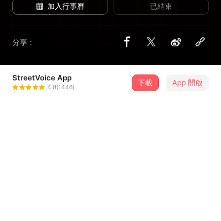
加入行事曆
已結束
分享：
StreetVoice App
3 位街聲音樂人
下載
App 開啟
4.8(1446)
無幸所得 NON LUCK OF MINE
＋ 追蹤
@nonluckofmine
晚餐思路Dinner Salute
＋ 追蹤
@Dinner_Salute
工一計畫 Plana
＋ 追蹤
@tj0404black