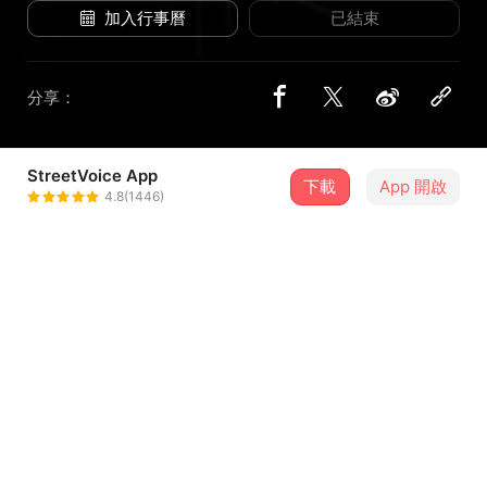
加入行事曆
已結束
分享：
StreetVoice App
1 位街聲音樂人
下載
App 開啟
4.8(1446)
噬星
＋ 追蹤
@GDI666
介紹
All Cops Are Bastards -高雄場-
港臺金屬會戰II
參演樂團：