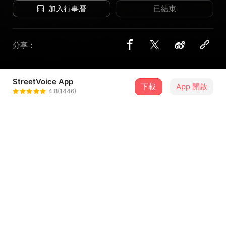
加入行事曆
已結束
分享：
StreetVoice App
1 位街聲音樂人
下載
App 開啟
4.8(1446)
農村武裝青年
＋ 追蹤
@TUDIvoice
介紹
有一群人
為台灣農村土地寫歌，用音樂聲援議題，用音樂進行一場從
在地出發的另類革命
他們將對台灣的情感灌溉在音樂中，他們的音樂從土地上發
芽成長茁壯