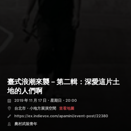
臺式浪潮來襲－第二輯：深愛這片土
地的人們啊
2019 年 11 月 17 日・星期日・20:00
台北市・小地方展演空間
查看地圖
https://ex.indievox.com/apamini/event-post/22380
農村武裝青年