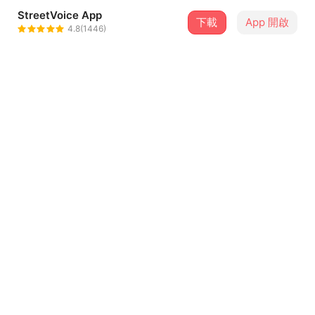
StreetVoice App
2 位街聲音樂人
下載
App 開啟
4.8(1446)
萬事樂隊 The Bansu
＋ 追蹤
@thebansu
老貓偵探社
＋ 追蹤
@the_old_mog
介紹
我們邀請了一堆從沒一起演出過的樂團，
把名字全放在同一張海報上面，
看起來滿好的！
便邊走邊哼了些什麼開始這次的巡演。
走進隧道，再走出來。
走進迷宮，再走出來。