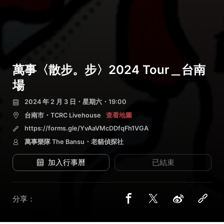
萬事〈散步。步〉2024 Tour＿台南
場
2024 年 2 月 3 日・星期六・19:00
台南市・TCRC Livehouse
查看地圖
https://forms.gle/YvAaVMcDDfqFh1VGA
萬事樂隊 The Bansu・老貓偵探社
加入行事曆
已結束
分享：