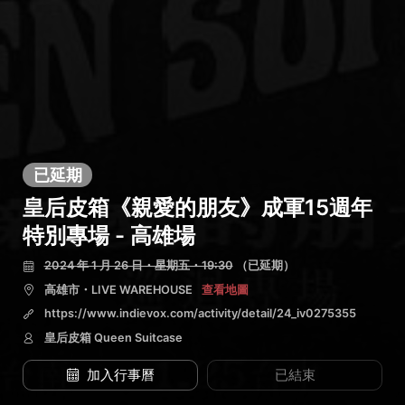
已延期
皇后皮箱《親愛的朋友》成軍15週年
特別專場 - 高雄場
2024 年 1 月 26 日・星期五・19:30
（已延期）
高雄市・LIVE WAREHOUSE
查看地圖
https://www.indievox.com/activity/detail/24_iv0275355
皇后皮箱 Queen Suitcase
加入行事曆
已結束