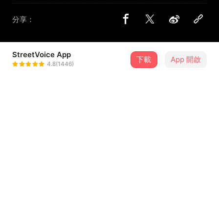
分享：
StreetVoice App
1 位街聲音樂人
下載
App 開啟
4.8(1446)
皇后皮箱 Queen Suitcase
＋ 追蹤
@queensuitcase
介紹
皇后皮箱《親愛的朋友》成軍15週年特別專場 - 高雄場
♕ 皇后皮箱《親愛的朋友》巡迴專場 ♕
巡演台中、台南、高雄站即將啟程，不論是老朋友、新朋
友，帶著初心，跟著我們回到最初玩團的起點⋯
「親愛的朋友們，老地方見」