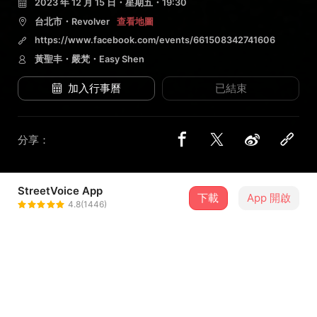
2023 年 12 月 15 日・星期五・19:30
台北市・Revolver
查看地圖
https://www.facebook.com/events/661508342741606
黃聖丰・嚴梵・Easy Shen
加入行事曆
已結束
分享：
StreetVoice App
2 位街聲音樂人
下載
App 開啟
4.8(1446)
嚴梵
＋ 追蹤
@fnfn0101
Easy Shen
＋ 追蹤
@ezshen