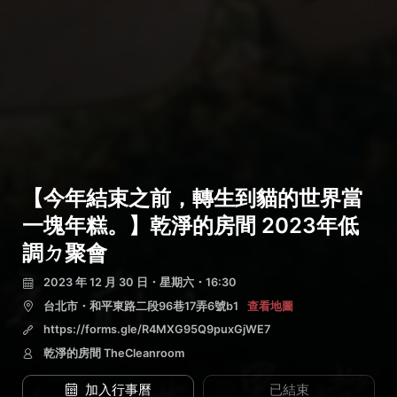
【今年結束之前，轉生到貓的世界當
一塊年糕。】乾淨的房間 2023年低
調ㄉ聚會
2023 年 12 月 30 日・星期六・16:30
台北市・和平東路二段96巷17弄6號b1
查看地圖
https://forms.gle/R4MXG95Q9puxGjWE7
乾淨的房間 TheCleanroom
加入行事曆
已結束