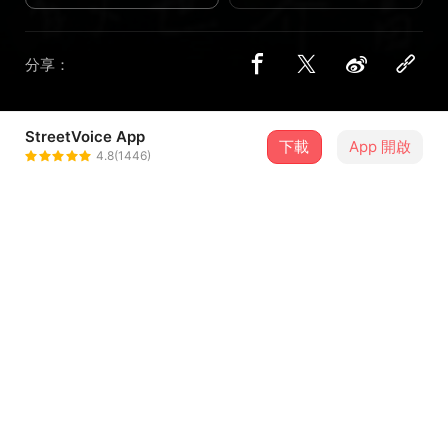
分享：
StreetVoice App
1 位街聲音樂人
下載
App 開啟
4.8(1446)
乾淨的房間 TheCleanroom
＋ 追蹤
@moriiimusic
介紹
雖然有些不好意思，很難約的朋友，終於開口問你有沒有空
了＼( ’ω‘)／
懶懶的也沒關係，什麼樣子都很好。
今年結束之前，想找你們來乾淨的房間一起說說話！