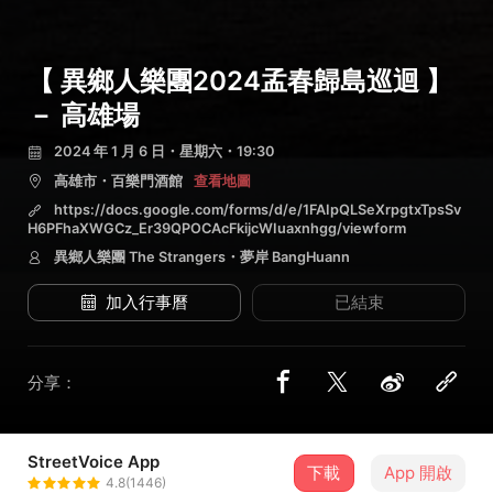
【 異鄉人樂團2024孟春歸島巡迴 】
－ 高雄場
2024 年 1 月 6 日・星期六・19:30
高雄市・百樂門酒館
查看地圖
https://docs.google.com/forms/d/e/1FAIpQLSeXrpgtxTpsSv
H6PFhaXWGCz_Er39QPOCAcFkijcWIuaxnhgg/viewform
異鄉人樂團 The Strangers・夢岸 BangHuann
加入行事曆
已結束
分享：
StreetVoice App
2 位街聲音樂人
下載
App 開啟
4.8(1446)