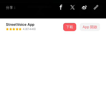
分享：
StreetVoice App
3 位街聲音樂人
下載
App 開啟
4.8(1446)
Ampathy
＋ 追蹤
@Ampathy
理化兄弟 P.C.B.
＋ 追蹤
@love78love87
翊庭
＋ 追蹤
@yiting_chang_
介紹