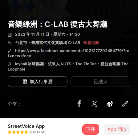
音樂綠洲：C-LAB 復古大舞廳
2023 年 11 月 11 日・星期六・14:30
台北市・臺灣當代文化實驗場 C-LAB
查看地圖
https://www.facebook.com/events/1021277202454779/?re
f=newsfeed
icyball 冰球樂團・核果人 NUTS・The Tic Tac・露波合唱團 The
Loophole
加入行事曆
已結束
分享：
StreetVoice App
4 位街聲音樂人
下載
App 開啟
4.8(1446)