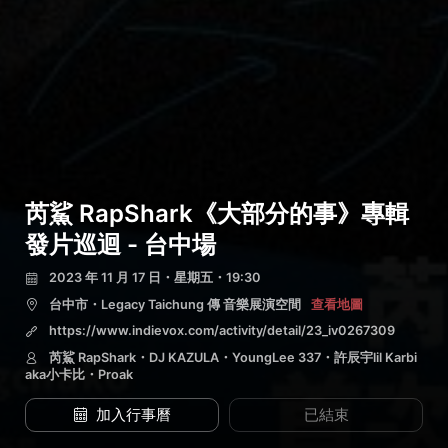
芮鯊 RapShark《大部分的事》專輯
發片巡迴 - 台中場
2023 年 11 月 17 日・星期五・19:30
台中市・Legacy Taichung 傳 音樂展演空間
查看地圖
https://www.indievox.com/activity/detail/23_iv0267309
芮鯊 RapShark・DJ KAZULA・YoungLee 337・許辰宇lil Karbi
aka小卡比・Proak
加入行事曆
已結束