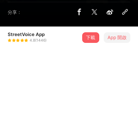
分享：
StreetVoice App
4 位街聲音樂人
下載
App 開啟
4.8(1446)
芮鯊 RapShark
＋ 追蹤
@teresa1010159
YoungLee 337
＋ 追蹤
@YoungLee337
許辰宇lil Karbi aka小卡比
＋ 追蹤
@lil_karbi
Proak
＋ 追蹤
@kujiajun