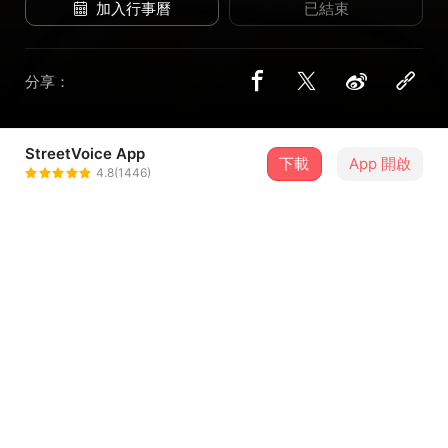
加入行事曆
已結束
分享：
StreetVoice App
2 位街聲音樂人
下載
App 開啟
4.8(1446)
生活實驗室 Spirit Lab
＋ 追蹤
@spiritlab2020
萬事樂隊 The Bansu
＋ 追蹤
@thebansu
介紹
我又不小心在一次考試中失敗
我以為出了社會我就自由了