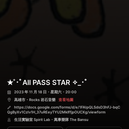
✭˚･ﾟAll PASS STAR ✧_･ﾟ
2023 年 11 月 18 日・星期六・20:00
高雄市・Rocks 岩石音樂
查看地圖
https://docs.google.com/forms/d/e/1FAIpQLSdsD3hFJ-bqC
QgByXv1CzIv1H_37uREeyTYU2MklffjpOUCXg/viewform
生活實驗室 Spirit Lab・萬事樂隊 The Bansu