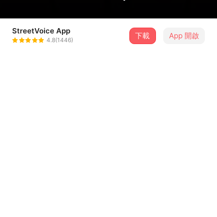
StreetVoice App
4 位街聲音樂人
下載
App 開啟
4.8(1446)
非人物種
＋ 追蹤
@punktv
BB彈 BB BOMB
＋ 追蹤
@bbbombband
放客兄弟
＋ 追蹤
@funkybrothers
胡椒貓
＋ 追蹤
@Peppercats