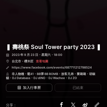
❚ 壽桃祭 Soul Tower party 2023 ❚
2023 年 9 月 23 日・星期六・18:00
台北市・櫻木匠
查看地圖
https://www.facebook.com/events/687711212798524
非人物種・鬆41・BB彈 BB BOMB・放客兄弟・賽璐璐・胡椒
貓・DJ Databass・DJ dINO・DJ Wachee・DJ ZO
加入行事曆
已結束
分享：