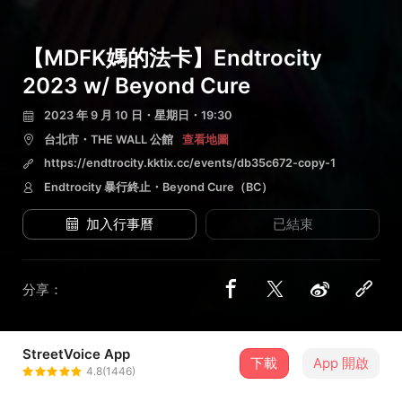
【MDFK媽的法卡】Endtrocity
2023 w/ Beyond Cure
2023 年 9 月 10 日・星期日・19:30
台北市・THE WALL 公館
查看地圖
https://endtrocity.kktix.cc/events/db35c672-copy-1
Endtrocity 暴行終止・Beyond Cure（BC）
加入行事曆
已結束
分享：
StreetVoice App
2 位街聲音樂人
下載
App 開啟
4.8(1446)