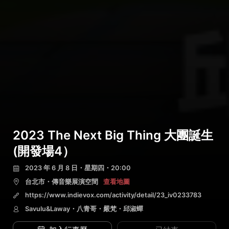
2023 The Next Big Thing 大團誕生
(開發場4）
2023 年 6 月 8 日・星期四・20:00
台北市・傳音樂展演空間
查看地圖
https://www.indievox.com/activity/detail/23_iv0233783
Savulu&Laway・八青哥・嚴梵・邱淑蟬