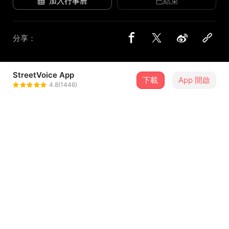
加入行事曆
已結束
分享：
StreetVoice App
4 位街聲音樂人
下載
App 開啟
4.8(1446)
Savulu&Laway
＋ 追蹤
@SavuluLawayMusic
八青哥
＋ 追蹤
@8_youth_men
嚴梵
＋ 追蹤
@fnfn0101