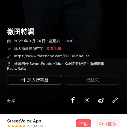
微囝特調
2022 年 9 月 24 日・星期六・19:30
福大祿昌展演空間
查看地圖
https://www.facebook.com/FDLClivehouse
番薯囝仔 SweetPotato Kids・KaNiT卡尼特・微醺開根
RadiwRaliw
加入行事曆
已結束
分享：
StreetVoice App
3 位街聲音樂人
下載
App 開啟
4.8(1446)