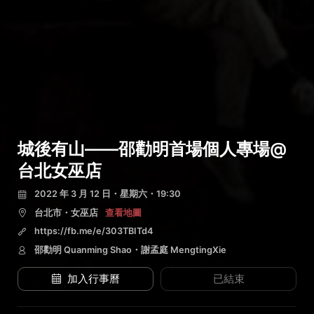
城後有山——邵勸明首場個人專場@
台北女巫店
2022 年 3 月 12 日・星期六・19:30
台北市・女巫店
查看地圖
https://fb.me/e/303TBITd4
邵勸明 Quanming Shao・謝孟庭 MengtingXie
加入行事曆
已結束