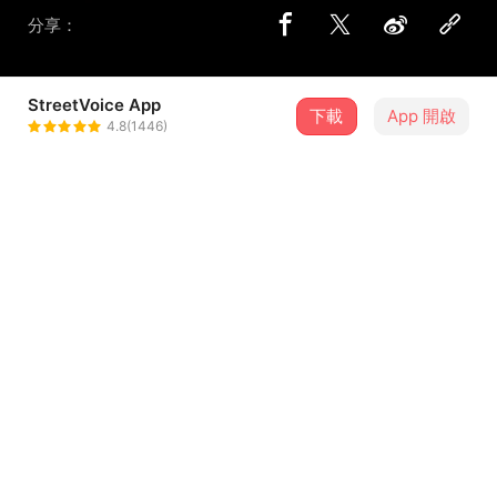
分享：
StreetVoice App
2 位街聲音樂人
下載
App 開啟
4.8(1446)
邵勸明 Quanming Shao
＋ 追蹤
@quanmingshao
謝孟庭 MengtingXie
＋ 追蹤
@mengtingxie
介紹
在台北待著的這些日子有過無數次想逃離的念頭，想逃到山
裡找一個僻靜的地方。
後來我才明白，城與山其實是彼此依偎著，城後有山，同時
也意味著山後有城，逃離的終點並不在山，而在於逃離與否